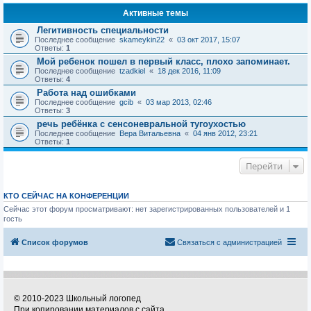
Активные темы
Легитивность специальности
Последнее сообщение
skameykin22
«
03 окт 2017, 15:07
Ответы:
1
Мой ребенок пошел в первый класс, плохо запоминает.
Последнее сообщение
tzadkiel
«
18 дек 2016, 11:09
Ответы:
4
Работа над ошибками
Последнее сообщение
gcib
«
03 мар 2013, 02:46
Ответы:
3
речь ребёнка с сенсоневральной тугоухостью
Последнее сообщение
Вера Витальевна
«
04 янв 2012, 23:21
Ответы:
1
Перейти
КТО СЕЙЧАС НА КОНФЕРЕНЦИИ
Сейчас этот форум просматривают: нет зарегистрированных пользователей и 1
гость
Список форумов
Связаться с администрацией
© 2010-2023 Школьный логопед
При копировании материалов с сайта,