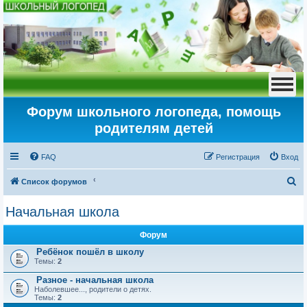
Форум школьного логопеда, помощь
родителям детей
FAQ
Регистрация
Вход
П
Список форумов
о
Начальная школа
и
с
Форум
к
Ребёнок пошёл в школу
Темы:
2
Разное - начальная школа
Наболевшее..., родители о детях.
Темы:
2