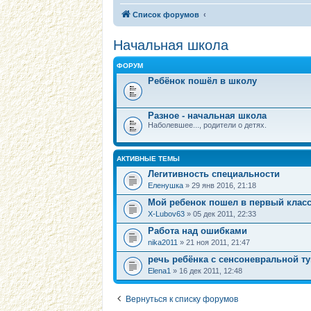
Список форумов
Начальная школа
ФОРУМ
Ребёнок пошёл в школу
Разное - начальная школа
Наболевшее..., родители о детях.
АКТИВНЫЕ ТЕМЫ
Легитивность специальности
Eленушка
» 29 янв 2016, 21:18
Мой ребенок пошел в первый класс
X-Lubov63
» 05 дек 2011, 22:33
Работа над ошибками
nika2011
» 21 ноя 2011, 21:47
речь ребёнка с сенсоневральной т
Elena1
» 16 дек 2011, 12:48
Вернуться к списку форумов