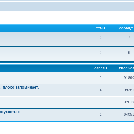
ТЕМЫ
СООБЩЕ
2
7
2
6
ОТВЕТЫ
ПРОСМО
1
9189
, плохо запоминает.
4
9928
3
8261
угоухостью
1
6405