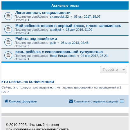
Активные темы
Легитивность специальности
Последнее сообщение
skameykin22
«
03 окт 2017, 15:07
Ответы:
1
Мой ребенок пошел в первый класс, плохо запоминает.
Последнее сообщение
tzadkiel
«
18 дек 2016, 11:09
Ответы:
4
Работа над ошибками
Последнее сообщение
gcib
«
03 мар 2013, 02:46
Ответы:
3
речь ребёнка с сенсоневральной тугоухостью
Последнее сообщение
Вера Витальевна
«
04 янв 2012, 23:21
Ответы:
1
Перейти
КТО СЕЙЧАС НА КОНФЕРЕНЦИИ
Сейчас этот форум просматривают: нет зарегистрированных пользователей и 2
гостя
Список форумов
Связаться с администрацией
© 2010-2023 Школьный логопед
При копировании материалов с сайта,