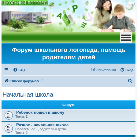
Форум школьного логопеда, помощь
родителям детей
FAQ
Регистрация
Вход
П
Список форумов
о
Начальная школа
и
с
Форум
к
Ребёнок пошёл в школу
Темы:
2
Разное - начальная школа
Наболевшее..., родители о детях.
Темы:
2