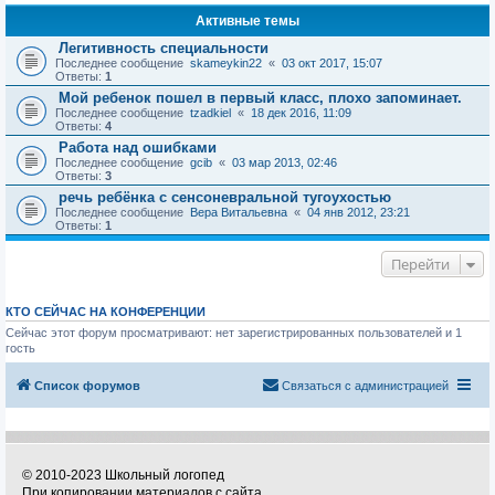
Активные темы
Легитивность специальности
Последнее сообщение
skameykin22
«
03 окт 2017, 15:07
Ответы:
1
Мой ребенок пошел в первый класс, плохо запоминает.
Последнее сообщение
tzadkiel
«
18 дек 2016, 11:09
Ответы:
4
Работа над ошибками
Последнее сообщение
gcib
«
03 мар 2013, 02:46
Ответы:
3
речь ребёнка с сенсоневральной тугоухостью
Последнее сообщение
Вера Витальевна
«
04 янв 2012, 23:21
Ответы:
1
Перейти
КТО СЕЙЧАС НА КОНФЕРЕНЦИИ
Сейчас этот форум просматривают: нет зарегистрированных пользователей и 1
гость
Список форумов
Связаться с администрацией
© 2010-2023 Школьный логопед
При копировании материалов с сайта,