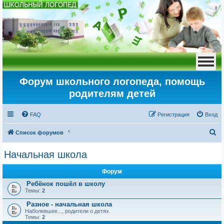
Форум школьного логопеда, помощь
родителям детей
FAQ
Регистрация
Вход
П
Список форумов
о
Начальная школа
и
с
Форум
к
Ребёнок пошёл в школу
Темы:
2
Разное - начальная школа
Наболевшее..., родители о детях.
Темы:
2