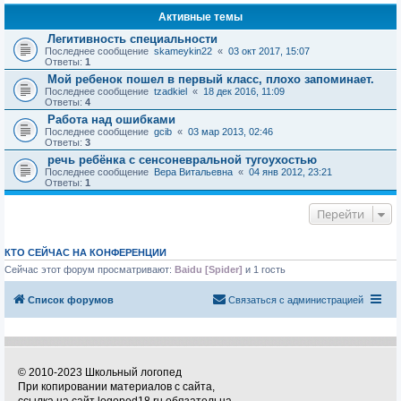
Активные темы
Легитивность специальности
Последнее сообщение
skameykin22
«
03 окт 2017, 15:07
Ответы:
1
Мой ребенок пошел в первый класс, плохо запоминает.
Последнее сообщение
tzadkiel
«
18 дек 2016, 11:09
Ответы:
4
Работа над ошибками
Последнее сообщение
gcib
«
03 мар 2013, 02:46
Ответы:
3
речь ребёнка с сенсоневральной тугоухостью
Последнее сообщение
Вера Витальевна
«
04 янв 2012, 23:21
Ответы:
1
Перейти
КТО СЕЙЧАС НА КОНФЕРЕНЦИИ
Сейчас этот форум просматривают:
Baidu [Spider]
и 1 гость
Список форумов
Связаться с администрацией
© 2010-2023 Школьный логопед
При копировании материалов с сайта,
ссылка на сайт logoped18.ru обязательна