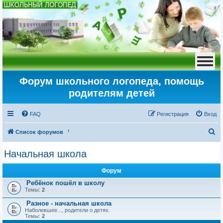
Форум школьного логопеда, помощь
родителям детей
FAQ
Регистрация
Вход
П
Список форумов
о
Начальная школа
и
с
Форум
к
Ребёнок пошёл в школу
Темы:
2
Разное - начальная школа
Наболевшее..., родители о детях.
Темы:
2