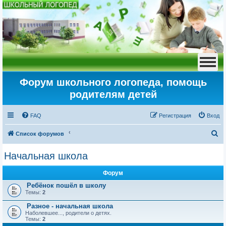
Форум школьного логопеда, помощь
родителям детей
FAQ
Регистрация
Вход
П
Список форумов
о
Начальная школа
и
с
Форум
к
Ребёнок пошёл в школу
Темы:
2
Разное - начальная школа
Наболевшее..., родители о детях.
Темы:
2