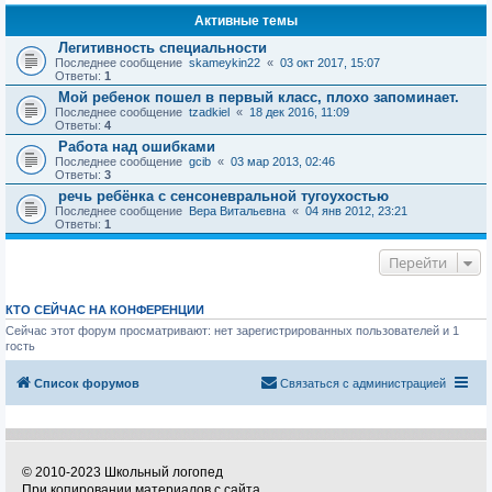
Активные темы
Легитивность специальности
Последнее сообщение
skameykin22
«
03 окт 2017, 15:07
Ответы:
1
Мой ребенок пошел в первый класс, плохо запоминает.
Последнее сообщение
tzadkiel
«
18 дек 2016, 11:09
Ответы:
4
Работа над ошибками
Последнее сообщение
gcib
«
03 мар 2013, 02:46
Ответы:
3
речь ребёнка с сенсоневральной тугоухостью
Последнее сообщение
Вера Витальевна
«
04 янв 2012, 23:21
Ответы:
1
Перейти
КТО СЕЙЧАС НА КОНФЕРЕНЦИИ
Сейчас этот форум просматривают: нет зарегистрированных пользователей и 1
гость
Список форумов
Связаться с администрацией
© 2010-2023 Школьный логопед
При копировании материалов с сайта,