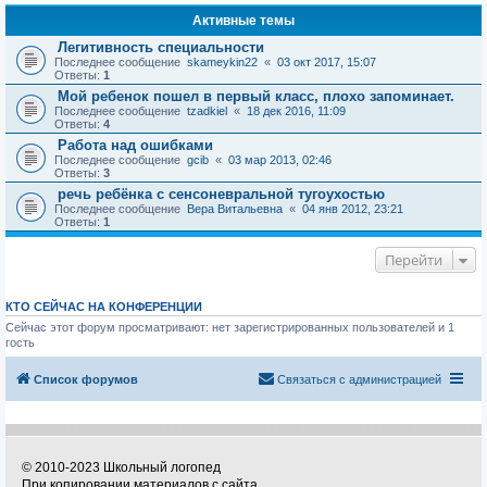
Активные темы
Легитивность специальности
Последнее сообщение
skameykin22
«
03 окт 2017, 15:07
Ответы:
1
Мой ребенок пошел в первый класс, плохо запоминает.
Последнее сообщение
tzadkiel
«
18 дек 2016, 11:09
Ответы:
4
Работа над ошибками
Последнее сообщение
gcib
«
03 мар 2013, 02:46
Ответы:
3
речь ребёнка с сенсоневральной тугоухостью
Последнее сообщение
Вера Витальевна
«
04 янв 2012, 23:21
Ответы:
1
Перейти
КТО СЕЙЧАС НА КОНФЕРЕНЦИИ
Сейчас этот форум просматривают: нет зарегистрированных пользователей и 1
гость
Список форумов
Связаться с администрацией
© 2010-2023 Школьный логопед
При копировании материалов с сайта,