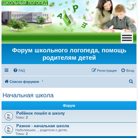
Форум школьного логопеда, помощь
родителям детей
FAQ
Регистрация
Вход
П
Список форумов
о
Начальная школа
и
с
Форум
к
Ребёнок пошёл в школу
Темы:
2
Разное - начальная школа
Наболевшее..., родители о детях.
Темы:
2