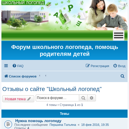
Форум школьного логопеда, помощь
родителям детей
FAQ
Регистрация
Вход
П
Список форумов
о
Отзывы о сайте "Школьный логопед"
и
Поиск
Расширенный пои
с
Новая тема
к
4 темы • Страница
1
из
1
Темы
Нужна помощь логопеду
Последнее сообщение
Першина Татьяна
«
18 фев 2016, 19:35
Ответы:
4