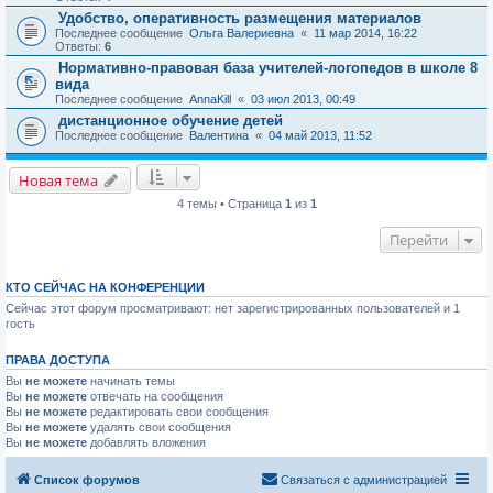
Удобство, оперативность размещения материалов
Последнее сообщение
Ольга Валериевна
«
11 мар 2014, 16:22
Ответы:
6
Нормативно-правовая база учителей-логопедов в школе 8
вида
Последнее сообщение
AnnaKill
«
03 июл 2013, 00:49
дистанционное обучение детей
Последнее сообщение
Валентина
«
04 май 2013, 11:52
Новая тема
4 темы • Страница
1
из
1
Перейти
КТО СЕЙЧАС НА КОНФЕРЕНЦИИ
Сейчас этот форум просматривают: нет зарегистрированных пользователей и 1
гость
ПРАВА ДОСТУПА
Вы
не можете
начинать темы
Вы
не можете
отвечать на сообщения
Вы
не можете
редактировать свои сообщения
Вы
не можете
удалять свои сообщения
Вы
не можете
добавлять вложения
Список форумов
Связаться с администрацией