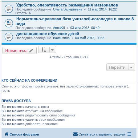
Удобство, оперативность размещения материалов
Последнее сообщение
Ольга Валериевна
«
11 мар 2014, 16:22
Ответы:
6
Нормативно-правовая база учителей-логопедов в школе 8
вида
Последнее сообщение
AnnaKill
«
03 июл 2013, 00:49
дистанционное обучение детей
Последнее сообщение
Валентина
«
04 май 2013, 11:52
Новая тема
4 темы • Страница
1
из
1
Перейти
КТО СЕЙЧАС НА КОНФЕРЕНЦИИ
Сейчас этот форум просматривают: нет зарегистрированных пользователей и 1
гость
ПРАВА ДОСТУПА
Вы
не можете
начинать темы
Вы
не можете
отвечать на сообщения
Вы
не можете
редактировать свои сообщения
Вы
не можете
удалять свои сообщения
Вы
не можете
добавлять вложения
Список форумов
Связаться с администрацией