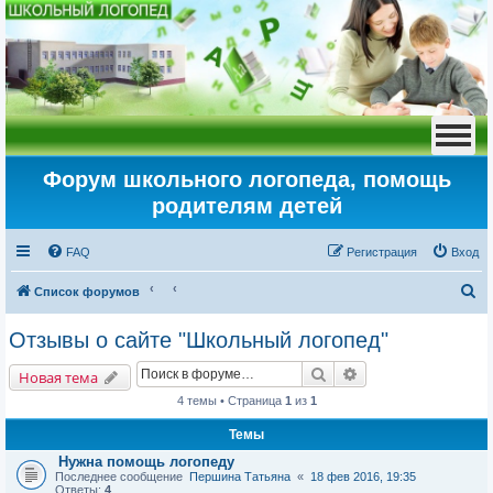
Форум школьного логопеда, помощь
родителям детей
FAQ
Регистрация
Вход
П
Список форумов
о
Отзывы о сайте "Школьный логопед"
и
Поиск
Расширенный пои
с
Новая тема
к
4 темы • Страница
1
из
1
Темы
Нужна помощь логопеду
Последнее сообщение
Першина Татьяна
«
18 фев 2016, 19:35
Ответы:
4