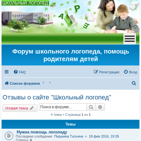
Форум школьного логопеда, помощь
родителям детей
FAQ
Регистрация
Вход
П
Список форумов
о
Отзывы о сайте "Школьный логопед"
и
Поиск
Расширенный пои
с
Новая тема
к
4 темы • Страница
1
из
1
Темы
Нужна помощь логопеду
Последнее сообщение
Першина Татьяна
«
18 фев 2016, 19:35
Ответы:
4