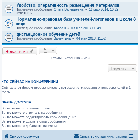
Удобство, оперативность размещения материалов
Последнее сообщение
Ольга Валериевна
«
11 мар 2014, 16:22
Ответы:
6
Нормативно-правовая база учителей-логопедов в школе 8
вида
Последнее сообщение
AnnaKill
«
03 июл 2013, 00:49
дистанционное обучение детей
Последнее сообщение
Валентина
«
04 май 2013, 11:52
Новая тема
4 темы • Страница
1
из
1
Перейти
КТО СЕЙЧАС НА КОНФЕРЕНЦИИ
Сейчас этот форум просматривают: нет зарегистрированных пользователей и 1
гость
ПРАВА ДОСТУПА
Вы
не можете
начинать темы
Вы
не можете
отвечать на сообщения
Вы
не можете
редактировать свои сообщения
Вы
не можете
удалять свои сообщения
Вы
не можете
добавлять вложения
Список форумов
Связаться с администрацией