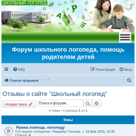
Форум школьного логопеда, помощь
родителям детей
FAQ
Регистрация
Вход
П
Список форумов
о
Отзывы о сайте "Школьный логопед"
и
Поиск
Расширенный пои
с
Новая тема
к
4 темы • Страница
1
из
1
Темы
Нужна помощь логопеду
Последнее сообщение
Першина Татьяна
«
18 фев 2016, 19:35
Ответы:
4