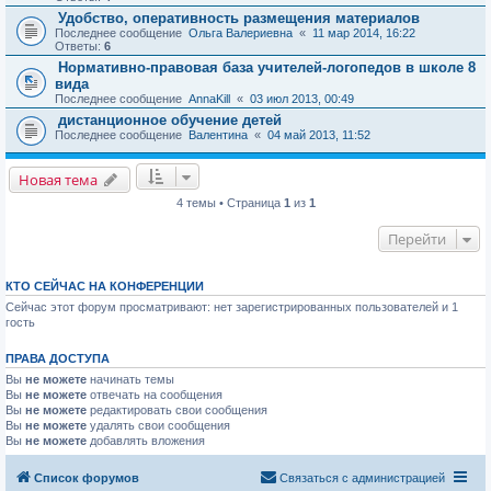
Удобство, оперативность размещения материалов
Последнее сообщение
Ольга Валериевна
«
11 мар 2014, 16:22
Ответы:
6
Нормативно-правовая база учителей-логопедов в школе 8
вида
Последнее сообщение
AnnaKill
«
03 июл 2013, 00:49
дистанционное обучение детей
Последнее сообщение
Валентина
«
04 май 2013, 11:52
Новая тема
4 темы • Страница
1
из
1
Перейти
КТО СЕЙЧАС НА КОНФЕРЕНЦИИ
Сейчас этот форум просматривают: нет зарегистрированных пользователей и 1
гость
ПРАВА ДОСТУПА
Вы
не можете
начинать темы
Вы
не можете
отвечать на сообщения
Вы
не можете
редактировать свои сообщения
Вы
не можете
удалять свои сообщения
Вы
не можете
добавлять вложения
Список форумов
Связаться с администрацией