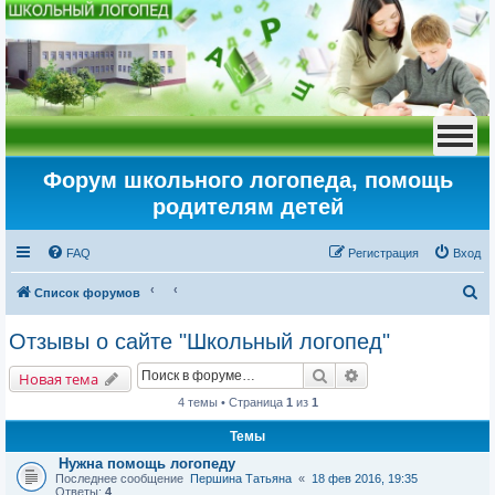
Форум школьного логопеда, помощь
родителям детей
FAQ
Регистрация
Вход
П
Список форумов
о
Отзывы о сайте "Школьный логопед"
и
Поиск
Расширенный пои
с
Новая тема
к
4 темы • Страница
1
из
1
Темы
Нужна помощь логопеду
Последнее сообщение
Першина Татьяна
«
18 фев 2016, 19:35
Ответы:
4