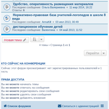
Удобство, оперативность размещения материалов
Последнее сообщение
Ольга Валериевна
«
11 мар 2014, 16:22
Ответы:
6
Нормативно-правовая база учителей-логопедов в школе 8
вида
Последнее сообщение
AnnaKill
«
03 июл 2013, 00:49
дистанционное обучение детей
Последнее сообщение
Валентина
«
04 май 2013, 11:52
Новая тема
4 темы • Страница
1
из
1
Перейти
КТО СЕЙЧАС НА КОНФЕРЕНЦИИ
Сейчас этот форум просматривают: нет зарегистрированных пользователей и 1
гость
ПРАВА ДОСТУПА
Вы
не можете
начинать темы
Вы
не можете
отвечать на сообщения
Вы
не можете
редактировать свои сообщения
Вы
не можете
удалять свои сообщения
Вы
не можете
добавлять вложения
Список форумов
Связаться с администрацией