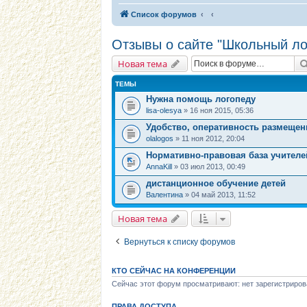
Список форумов
Отзывы о сайте "Школьный ло
Новая тема
ТЕМЫ
Нужна помощь логопеду
lisa-olesya
» 16 ноя 2015, 05:36
Удобство, оперативность размещен
olalogos
» 11 ноя 2012, 20:04
Нормативно-правовая база учителе
AnnaKill
» 03 июл 2013, 00:49
дистанционное обучение детей
Валентина
» 04 май 2013, 11:52
Новая тема
Вернуться к списку форумов
КТО СЕЙЧАС НА КОНФЕРЕНЦИИ
Сейчас этот форум просматривают: нет зарегистриров
ПРАВА ДОСТУПА