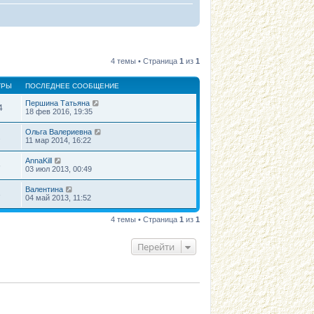
4 темы • Страница
1
из
1
ТРЫ
ПОСЛЕДНЕЕ СООБЩЕНИЕ
Першина Татьяна
4
18 фев 2016, 19:35
Ольга Валериевна
2
11 мар 2014, 16:22
AnnaKill
6
03 июл 2013, 00:49
Валентина
3
04 май 2013, 11:52
4 темы • Страница
1
из
1
Перейти