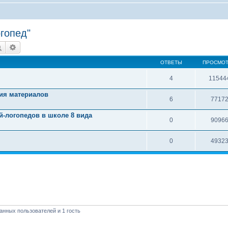
гопед"
Поиск
Расширенный поиск
ОТВЕТЫ
ПРОСМО
4
11544
ия материалов
6
7717
й-логопедов в школе 8 вида
0
9096
0
4932
анных пользователей и 1 гость