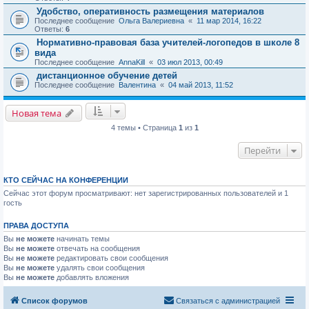
Удобство, оперативность размещения материалов
Последнее сообщение
Ольга Валериевна
«
11 мар 2014, 16:22
Ответы:
6
Нормативно-правовая база учителей-логопедов в школе 8
вида
Последнее сообщение
AnnaKill
«
03 июл 2013, 00:49
дистанционное обучение детей
Последнее сообщение
Валентина
«
04 май 2013, 11:52
Новая тема
4 темы • Страница
1
из
1
Перейти
КТО СЕЙЧАС НА КОНФЕРЕНЦИИ
Сейчас этот форум просматривают: нет зарегистрированных пользователей и 1
гость
ПРАВА ДОСТУПА
Вы
не можете
начинать темы
Вы
не можете
отвечать на сообщения
Вы
не можете
редактировать свои сообщения
Вы
не можете
удалять свои сообщения
Вы
не можете
добавлять вложения
Список форумов
Связаться с администрацией