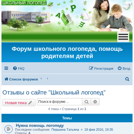
Форум школьного логопеда, помощь
родителям детей
FAQ
Регистрация
Вход
П
Список форумов
о
Отзывы о сайте "Школьный логопед"
и
Поиск
Расширенный пои
с
Новая тема
к
4 темы • Страница
1
из
1
Темы
Нужна помощь логопеду
Последнее сообщение
Першина Татьяна
«
18 фев 2016, 19:35
Ответы:
4