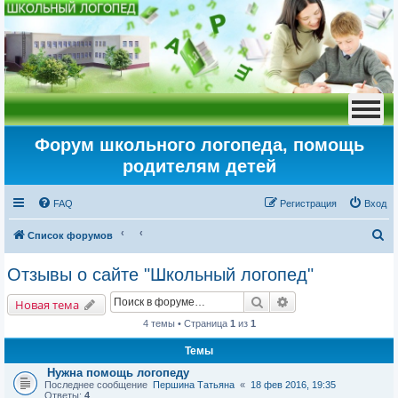
Форум школьного логопеда, помощь
родителям детей
FAQ
Регистрация
Вход
П
Список форумов
о
Отзывы о сайте "Школьный логопед"
и
Поиск
Расширенный пои
с
Новая тема
к
4 темы • Страница
1
из
1
Темы
Нужна помощь логопеду
Последнее сообщение
Першина Татьяна
«
18 фев 2016, 19:35
Ответы:
4