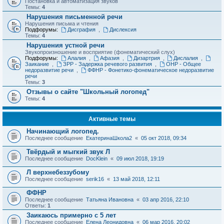
Постановка и автоматизация звуков
Темы:
4
Нарушения письменной речи
Нарушения письма и чтения
Подфорумы:
Дисграфия
,
Дислексия
Темы:
4
Нарушения устной речи
Звукопроизношение и восприятие (фонематический слух)
Подфорумы:
Алалия
,
Афазия
,
Дизартрия
,
Дислалия
,
Заикание
,
ЗРР - Задержка речевого развития
,
ОНР - Общее
недоразвитие речи
,
ФФНР - Фонетико-фонематическое недоразвитие
речи
Темы:
3
Отзывы о сайте "Школьный логопед"
Темы:
4
Активные темы
Начинающий логопед.
Последнее сообщение
ЕкатеринаШкола2
«
05 окт 2018, 09:34
Твёрдый и мыгкий звук Л
Последнее сообщение
DocKlein
«
09 июл 2018, 19:19
Л верхнебеззубому
Последнее сообщение
serik16
«
13 май 2018, 12:11
ФФНР
Последнее сообщение
Татьяна Ивановна
«
03 апр 2016, 22:10
Ответы:
1
Заикаюсь примерно с 5 лет
Последнее сообщение
Елена Леонидовна
«
06 мар 2016, 20:02