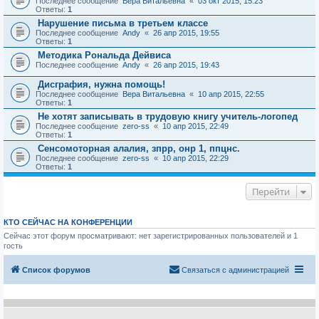
Последнее сообщение
Вера Витальевна
«
03 окт 2015, 15:23
Ответы:
1
Нарушение письма в третьем классе
Последнее сообщение
Andy
«
26 апр 2015, 19:55
Ответы:
1
Методика Рональда Дейвиса
Последнее сообщение
Andy
«
26 апр 2015, 19:43
Дисграфия, нужна помощь!
Последнее сообщение
Вера Витальевна
«
10 апр 2015, 22:55
Ответы:
1
Не хотят записывать в трудовую книгу учитель-логопед
Последнее сообщение
zero-ss
«
10 апр 2015, 22:49
Ответы:
1
Сенсомоторная алалия, зпрр, онр 1, ппцнс.
Последнее сообщение
zero-ss
«
10 апр 2015, 22:29
Ответы:
1
Перейти
КТО СЕЙЧАС НА КОНФЕРЕНЦИИ
Сейчас этот форум просматривают: нет зарегистрированных пользователей и 1
гость
Список форумов
Связаться с администрацией