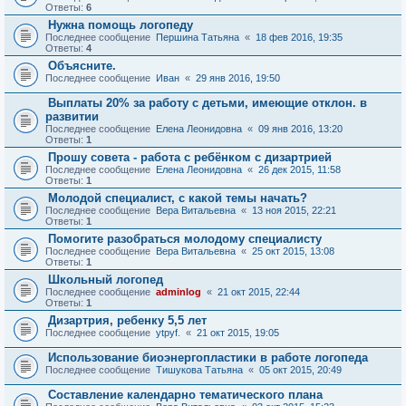
Ответы:
6
Нужна помощь логопеду
Последнее сообщение
Першина Татьяна
«
18 фев 2016, 19:35
Ответы:
4
Объясните.
Последнее сообщение
Иван
«
29 янв 2016, 19:50
Выплаты 20% за работу с детьми, имеющие отклон. в
развитии
Последнее сообщение
Елена Леонидовна
«
09 янв 2016, 13:20
Ответы:
1
Прошу совета - работа с ребёнком с дизартрией
Последнее сообщение
Елена Леонидовна
«
26 дек 2015, 11:58
Ответы:
1
Молодой специалист, с какой темы начать?
Последнее сообщение
Вера Витальевна
«
13 ноя 2015, 22:21
Ответы:
1
Помогите разобраться молодому специалисту
Последнее сообщение
Вера Витальевна
«
25 окт 2015, 13:08
Ответы:
1
Школьный логопед
Последнее сообщение
adminlog
«
21 окт 2015, 22:44
Ответы:
1
Дизартрия, ребенку 5,5 лет
Последнее сообщение
ytpyf.
«
21 окт 2015, 19:05
Использование биоэнергопластики в работе логопеда
Последнее сообщение
Тишукова Татьяна
«
05 окт 2015, 20:49
Составление календарно тематического плана