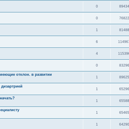
0
8943
0
7682
1
8148
6
11496
4
11539
0
8329
имеющие отклон. в развитии
1
8962
с дизартрией
1
6529
 начать?
1
6558
пециалисту
1
6546
1
6429