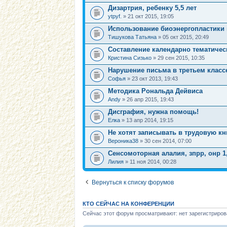
Дизартрия, ребенку 5,5 лет
ytpyf.
» 21 окт 2015, 19:05
Использование биоэнергопластики 
Тишукова Татьяна
» 05 окт 2015, 20:49
Составление календарно тематичес
Кристина Сизько
» 29 сен 2015, 10:35
Нарушение письма в третьем класс
Софья
» 23 окт 2013, 19:43
Методика Рональда Дейвиса
Andy
» 26 апр 2015, 19:43
Дисграфия, нужна помощь!
Елка
» 13 апр 2014, 19:15
Не хотят записывать в трудовую кн
Вероника38
» 30 сен 2014, 07:00
Сенсомоторная алалия, зпрр, онр 1
Лилия
» 11 ноя 2014, 00:28
Вернуться к списку форумов
КТО СЕЙЧАС НА КОНФЕРЕНЦИИ
Сейчас этот форум просматривают: нет зарегистриров