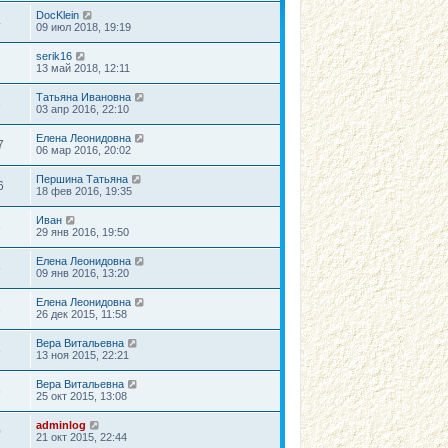
е
о
о
е
DocKlein
н
4
с
о
м
09 июл 2018, 19:19
и
л
б
у
ю
е
щ
с
serik16
д
е
о
2
13 май 2018, 12:11
н
н
о
е
и
б
м
ю
щ
Татьяна Ивановна
8
у
е
03 апр 2016, 22:10
с
н
о
и
Елена Леонидовна
о
7
ю
06 мар 2016, 20:02
б
щ
е
Першина Татьяна
6
н
18 фев 2016, 19:35
и
ю
Иван
6
29 янв 2016, 19:50
Елена Леонидовна
5
09 янв 2016, 13:20
Елена Леонидовна
6
26 дек 2015, 11:58
Вера Витальевна
8
13 ноя 2015, 22:21
Вера Витальевна
5
25 окт 2015, 13:08
adminlog
0
21 окт 2015, 22:44