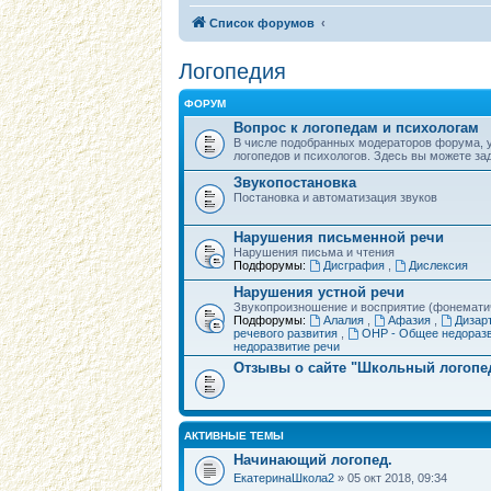
Список форумов
Логопедия
ФОРУМ
Вопрос к логопедам и психологам
В числе подобранных модераторов форума, 
логопедов и психологов. Здесь вы можете за
Звукопостановка
Постановка и автоматизация звуков
Нарушения письменной речи
Нарушения письма и чтения
Подфорумы:
Дисграфия
,
Дислексия
Нарушения устной речи
Звукопроизношение и восприятие (фонемати
Подфорумы:
Алалия
,
Афазия
,
Дизар
речевого развития
,
ОНР - Общее недораз
недоразвитие речи
Отзывы о сайте "Школьный логопе
АКТИВНЫЕ ТЕМЫ
Начинающий логопед.
ЕкатеринаШкола2
» 05 окт 2018, 09:34