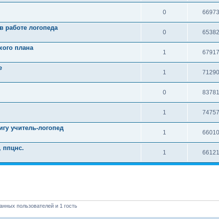
0
6697
в работе логопеда
0
6538
кого плана
1
6791
е
1
7129
0
8378
1
7475
игу учитель-логопед
1
6601
, ппцнс.
1
6612
анных пользователей и 1 гость