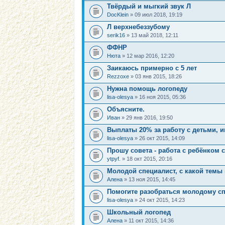
Твёрдый и мыгкий звук Л
DocKlein
» 09 июл 2018, 19:19
Л верхнебеззубому
serik16
» 13 май 2018, 12:11
ФФНР
Нюта
» 12 мар 2016, 12:20
Заикаюсь примерно с 5 лет
Rezzoxe
» 03 янв 2015, 18:26
Нужна помощь логопеду
lisa-olesya
» 16 ноя 2015, 05:36
Объясните.
Иван
» 29 янв 2016, 19:50
Выплаты 20% за работу с детьми, 
lisa-olesya
» 26 окт 2015, 14:09
Прошу совета - работа с ребёнком 
ytpyf.
» 18 окт 2015, 20:16
Молодой специалист, с какой темы
Алена
» 13 ноя 2015, 14:45
Помогите разобраться молодому с
lisa-olesya
» 24 окт 2015, 14:23
Школьный логопед
Алена
» 11 окт 2015, 14:36