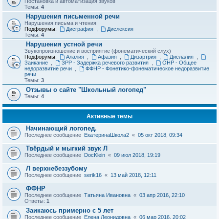
Постановка и автоматизация звуков
Темы:
4
Нарушения письменной речи
Нарушения письма и чтения
Подфорумы:
Дисграфия
,
Дислексия
Темы:
4
Нарушения устной речи
Звукопроизношение и восприятие (фонематический слух)
Подфорумы:
Алалия
,
Афазия
,
Дизартрия
,
Дислалия
,
Заикание
,
ЗРР - Задержка речевого развития
,
ОНР - Общее
недоразвитие речи
,
ФФНР - Фонетико-фонематическое недоразвитие
речи
Темы:
3
Отзывы о сайте "Школьный логопед"
Темы:
4
Активные темы
Начинающий логопед.
Последнее сообщение
ЕкатеринаШкола2
«
05 окт 2018, 09:34
Твёрдый и мыгкий звук Л
Последнее сообщение
DocKlein
«
09 июл 2018, 19:19
Л верхнебеззубому
Последнее сообщение
serik16
«
13 май 2018, 12:11
ФФНР
Последнее сообщение
Татьяна Ивановна
«
03 апр 2016, 22:10
Ответы:
1
Заикаюсь примерно с 5 лет
Последнее сообщение
Елена Леонидовна
«
06 мар 2016, 20:02