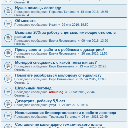
Ответы:
6
Нужна помощь логопеду
Последнее сообщение
Першина Татьяна
«
18 фев 2016, 19:35
Ответы:
4
Объясните.
Последнее сообщение
Иван
«
29 янв 2016, 19:50
Выплаты 20% за работу с детьми, имеющие отклон. в
развитии
Последнее сообщение
Елена Леонидовна
«
09 янв 2016, 13:20
Ответы:
1
Прошу совета - работа с ребёнком с дизартрией
Последнее сообщение
Елена Леонидовна
«
26 дек 2015, 11:58
Ответы:
1
Молодой специалист, с какой темы начать?
Последнее сообщение
Вера Витальевна
«
13 ноя 2015, 22:21
Ответы:
1
Помогите разобраться молодому специалисту
Последнее сообщение
Вера Витальевна
«
25 окт 2015, 13:08
Ответы:
1
Школьный логопед
Последнее сообщение
adminlog
«
21 окт 2015, 22:44
Ответы:
1
Дизартрия, ребенку 5,5 лет
Последнее сообщение
ytpyf.
«
21 окт 2015, 19:05
Использование биоэнергопластики в работе логопеда
Последнее сообщение
Тишукова Татьяна
«
05 окт 2015, 20:49
Составление календарно тематического плана