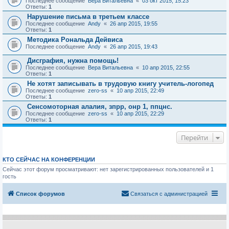
Последнее сообщение
Вера Витальевна
«
03 окт 2015, 15:23
Ответы:
1
Нарушение письма в третьем классе
Последнее сообщение
Andy
«
26 апр 2015, 19:55
Ответы:
1
Методика Рональда Дейвиса
Последнее сообщение
Andy
«
26 апр 2015, 19:43
Дисграфия, нужна помощь!
Последнее сообщение
Вера Витальевна
«
10 апр 2015, 22:55
Ответы:
1
Не хотят записывать в трудовую книгу учитель-логопед
Последнее сообщение
zero-ss
«
10 апр 2015, 22:49
Ответы:
1
Сенсомоторная алалия, зпрр, онр 1, ппцнс.
Последнее сообщение
zero-ss
«
10 апр 2015, 22:29
Ответы:
1
Перейти
КТО СЕЙЧАС НА КОНФЕРЕНЦИИ
Сейчас этот форум просматривают: нет зарегистрированных пользователей и 1
гость
Список форумов
Связаться с администрацией