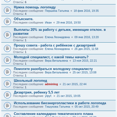
Ответы:
6
Нужна помощь логопеду
Последнее сообщение
Першина Татьяна
«
18 фев 2016, 19:35
Ответы:
4
Объясните.
Последнее сообщение
Иван
«
29 янв 2016, 19:50
Выплаты 20% за работу с детьми, имеющие отклон. в
развитии
Последнее сообщение
Елена Леонидовна
«
09 янв 2016, 13:20
Ответы:
1
Прошу совета - работа с ребёнком с дизартрией
Последнее сообщение
Елена Леонидовна
«
26 дек 2015, 11:58
Ответы:
1
Молодой специалист, с какой темы начать?
Последнее сообщение
Вера Витальевна
«
13 ноя 2015, 22:21
Ответы:
1
Помогите разобраться молодому специалисту
Последнее сообщение
Вера Витальевна
«
25 окт 2015, 13:08
Ответы:
1
Школьный логопед
Последнее сообщение
adminlog
«
21 окт 2015, 22:44
Ответы:
1
Дизартрия, ребенку 5,5 лет
Последнее сообщение
ytpyf.
«
21 окт 2015, 19:05
Использование биоэнергопластики в работе логопеда
Последнее сообщение
Тишукова Татьяна
«
05 окт 2015, 20:49
Составление календарно тематического плана