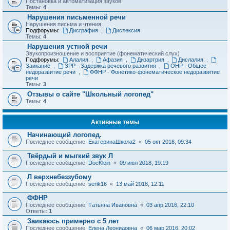
Постановка и автоматизация звуков
Темы:
4
Нарушения письменной речи
Нарушения письма и чтения
Подфорумы:
Дисграфия
,
Дислексия
Темы:
4
Нарушения устной речи
Звукопроизношение и восприятие (фонематический слух)
Подфорумы:
Алалия
,
Афазия
,
Дизартрия
,
Дислалия
,
Заикание
,
ЗРР - Задержка речевого развития
,
ОНР - Общее
недоразвитие речи
,
ФФНР - Фонетико-фонематическое недоразвитие
речи
Темы:
3
Отзывы о сайте "Школьный логопед"
Темы:
4
Активные темы
Начинающий логопед.
Последнее сообщение
ЕкатеринаШкола2
«
05 окт 2018, 09:34
Твёрдый и мыгкий звук Л
Последнее сообщение
DocKlein
«
09 июл 2018, 19:19
Л верхнебеззубому
Последнее сообщение
serik16
«
13 май 2018, 12:11
ФФНР
Последнее сообщение
Татьяна Ивановна
«
03 апр 2016, 22:10
Ответы:
1
Заикаюсь примерно с 5 лет
Последнее сообщение
Елена Леонидовна
«
06 мар 2016, 20:02