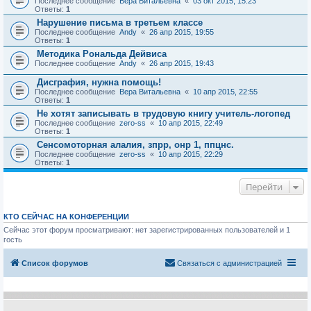
Последнее сообщение
Вера Витальевна
«
03 окт 2015, 15:23
Ответы:
1
Нарушение письма в третьем классе
Последнее сообщение
Andy
«
26 апр 2015, 19:55
Ответы:
1
Методика Рональда Дейвиса
Последнее сообщение
Andy
«
26 апр 2015, 19:43
Дисграфия, нужна помощь!
Последнее сообщение
Вера Витальевна
«
10 апр 2015, 22:55
Ответы:
1
Не хотят записывать в трудовую книгу учитель-логопед
Последнее сообщение
zero-ss
«
10 апр 2015, 22:49
Ответы:
1
Сенсомоторная алалия, зпрр, онр 1, ппцнс.
Последнее сообщение
zero-ss
«
10 апр 2015, 22:29
Ответы:
1
Перейти
КТО СЕЙЧАС НА КОНФЕРЕНЦИИ
Сейчас этот форум просматривают: нет зарегистрированных пользователей и 1
гость
Список форумов
Связаться с администрацией