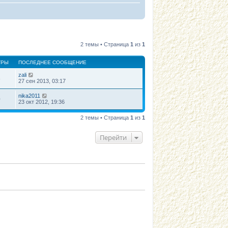
2 темы • Страница
1
из
1
ТРЫ
ПОСЛЕДНЕЕ СООБЩЕНИЕ
zali
8
27 сен 2013, 03:17
nika2011
0
23 окт 2012, 19:36
2 темы • Страница
1
из
1
Перейти