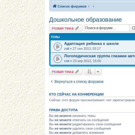
Список форумов
Дошкольное образование
Новая тема
ТЕМЫ
Адаптация ребенка к школе
zali
» 27 сен 2013, 03:17
Логопедическая группа глазами ав
cnti
» 23 апр 2012, 15:00
Новая тема
Вернуться к списку форумов
КТО СЕЙЧАС НА КОНФЕРЕНЦИИ
Сейчас этот форум просматривают: нет зарегистриров
ПРАВА ДОСТУПА
Вы
не можете
начинать темы
Вы
не можете
отвечать на сообщения
Вы
не можете
редактировать свои сообщения
Вы
не можете
удалять свои сообщения
Вы
не можете
добавлять вложения