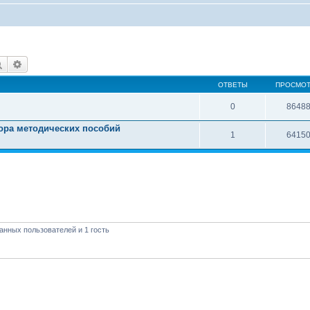
Поиск
Расширенный поиск
ОТВЕТЫ
ПРОСМО
0
8648
тора методических пособий
1
6415
анных пользователей и 1 гость