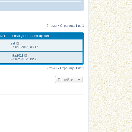
2 темы • Страница
1
из
1
ТРЫ
ПОСЛЕДНЕЕ СООБЩЕНИЕ
zali
0
27 сен 2013, 03:17
nika2011
1
23 окт 2012, 19:36
2 темы • Страница
1
из
1
Перейти