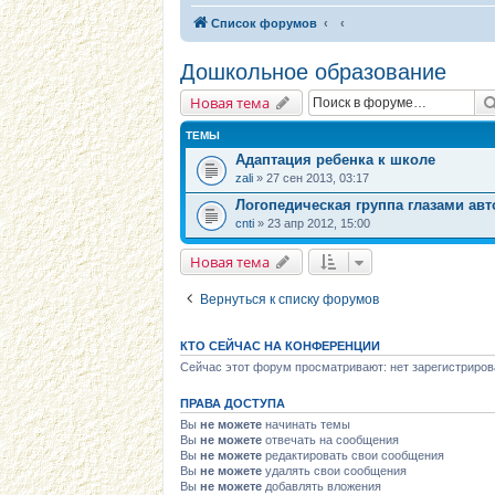
Список форумов
Дошкольное образование
Новая тема
ТЕМЫ
Адаптация ребенка к школе
zali
» 27 сен 2013, 03:17
Логопедическая группа глазами ав
cnti
» 23 апр 2012, 15:00
Новая тема
Вернуться к списку форумов
КТО СЕЙЧАС НА КОНФЕРЕНЦИИ
Сейчас этот форум просматривают: нет зарегистриров
ПРАВА ДОСТУПА
Вы
не можете
начинать темы
Вы
не можете
отвечать на сообщения
Вы
не можете
редактировать свои сообщения
Вы
не можете
удалять свои сообщения
Вы
не можете
добавлять вложения