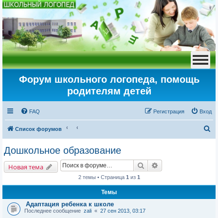
Форум школьного логопеда, помощь
родителям детей
FAQ
Регистрация
Вход
П
Список форумов
о
Дошкольное образование
и
Поиск
Расширенный пои
с
Новая тема
к
2 темы • Страница
1
из
1
Темы
Адаптация ребенка к школе
Последнее сообщение
zali
«
27 сен 2013, 03:17