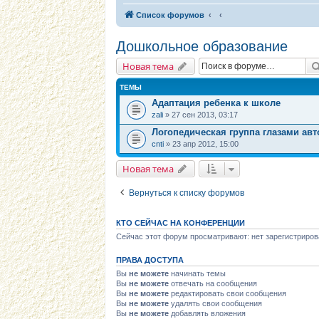
Список форумов
Дошкольное образование
Новая тема
ТЕМЫ
Адаптация ребенка к школе
zali
» 27 сен 2013, 03:17
Логопедическая группа глазами ав
cnti
» 23 апр 2012, 15:00
Новая тема
Вернуться к списку форумов
КТО СЕЙЧАС НА КОНФЕРЕНЦИИ
Сейчас этот форум просматривают: нет зарегистриров
ПРАВА ДОСТУПА
Вы
не можете
начинать темы
Вы
не можете
отвечать на сообщения
Вы
не можете
редактировать свои сообщения
Вы
не можете
удалять свои сообщения
Вы
не можете
добавлять вложения