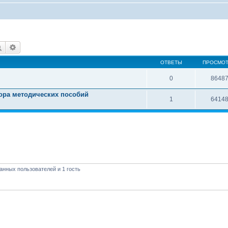
Поиск
Расширенный поиск
ОТВЕТЫ
ПРОСМО
0
8648
тора методических пособий
1
6414
анных пользователей и 1 гость