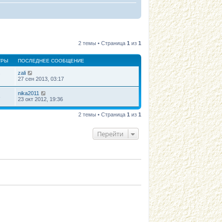
2 темы • Страница
1
из
1
ТРЫ
ПОСЛЕДНЕЕ СООБЩЕНИЕ
zali
7
27 сен 2013, 03:17
nika2011
8
23 окт 2012, 19:36
2 темы • Страница
1
из
1
Перейти