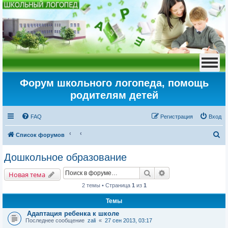
Форум школьного логопеда, помощь
родителям детей
FAQ
Регистрация
Вход
П
Список форумов
о
Дошкольное образование
и
Поиск
Расширенный пои
с
Новая тема
к
2 темы • Страница
1
из
1
Темы
Адаптация ребенка к школе
Последнее сообщение
zali
«
27 сен 2013, 03:17