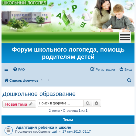
Форум школьного логопеда, помощь
родителям детей
FAQ
Регистрация
Вход
П
Список форумов
о
Дошкольное образование
и
Поиск
Расширенный пои
с
Новая тема
к
2 темы • Страница
1
из
1
Темы
Адаптация ребенка к школе
Последнее сообщение
zali
«
27 сен 2013, 03:17