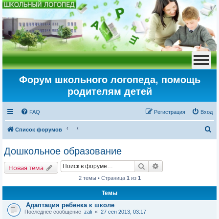
Форум школьного логопеда, помощь
родителям детей
FAQ
Регистрация
Вход
П
Список форумов
о
Дошкольное образование
и
Поиск
Расширенный пои
с
Новая тема
к
2 темы • Страница
1
из
1
Темы
Адаптация ребенка к школе
Последнее сообщение
zali
«
27 сен 2013, 03:17