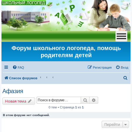
Форум школьного логопеда, помощь
родителям детей
FAQ
Регистрация
Вход
П
Список форумов
о
Афазия
и
Поиск
Расширенный пои
с
Новая тема
к
0 тем • Страница
1
из
1
В этом форуме нет сообщений.
Перейти