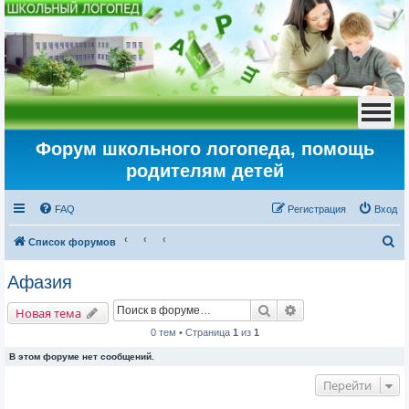
Форум школьного логопеда, помощь
родителям детей
FAQ
Регистрация
Вход
П
Список форумов
о
Афазия
и
Поиск
Расширенный пои
с
Новая тема
к
0 тем • Страница
1
из
1
В этом форуме нет сообщений.
Перейти