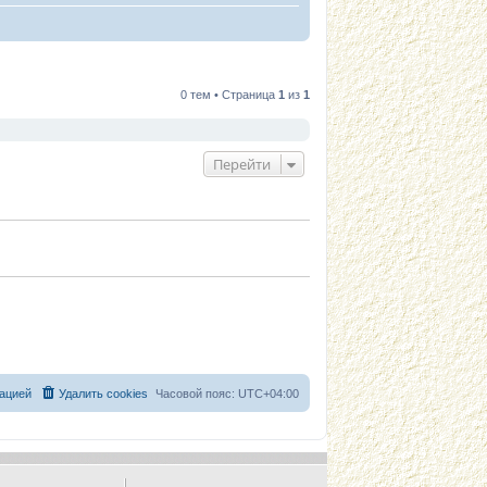
0 тем • Страница
1
из
1
Перейти
ацией
Удалить cookies
Часовой пояс:
UTC+04:00