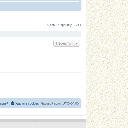
0 тем • Страница
1
из
1
Перейти
ацией
Удалить cookies
Часовой пояс:
UTC+04:00