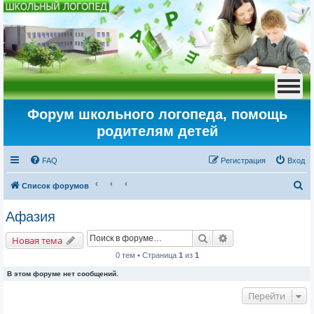
Форум школьного логопеда, помощь
родителям детей
FAQ
Регистрация
Вход
П
Список форумов
о
Афазия
и
Поиск
Расширенный пои
с
Новая тема
к
0 тем • Страница
1
из
1
В этом форуме нет сообщений.
Перейти