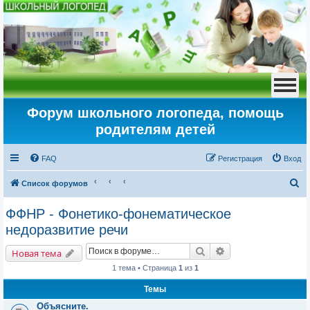
Форум школьного логопеда, помощь
родителям детей
FAQ
Регистрация
Вход
П
Список форумов
о
ФФНР - Фонетико-фонематическое
и
недоразвитие речи
с
Поиск
Расширенный пои
к
Новая тема
1 тема • Страница
1
из
1
Темы
Объясните.