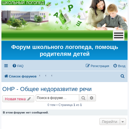
Форум школьного логопеда, помощь
родителям детей
FAQ
Регистрация
Вход
П
Список форумов
о
ОНР - Общее недоразвитие речи
и
Поиск
Расширенный пои
с
Новая тема
к
0 тем • Страница
1
из
1
В этом форуме нет сообщений.
Перейти