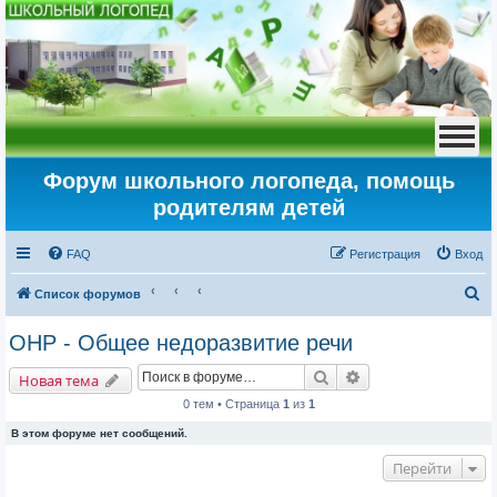
Форум школьного логопеда, помощь
родителям детей
FAQ
Регистрация
Вход
П
Список форумов
о
ОНР - Общее недоразвитие речи
и
Поиск
Расширенный пои
с
Новая тема
к
0 тем • Страница
1
из
1
В этом форуме нет сообщений.
Перейти