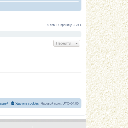
0 тем • Страница
1
из
1
Перейти
ацией
Удалить cookies
Часовой пояс:
UTC+04:00