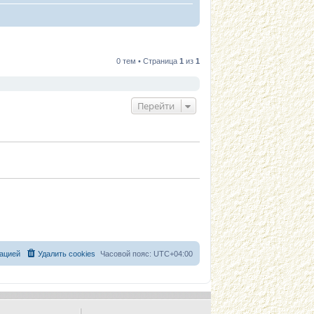
0 тем • Страница
1
из
1
Перейти
ацией
Удалить cookies
Часовой пояс:
UTC+04:00