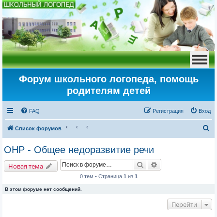
Форум школьного логопеда, помощь
родителям детей
FAQ
Регистрация
Вход
П
Список форумов
о
ОНР - Общее недоразвитие речи
и
Поиск
Расширенный пои
с
Новая тема
к
0 тем • Страница
1
из
1
В этом форуме нет сообщений.
Перейти