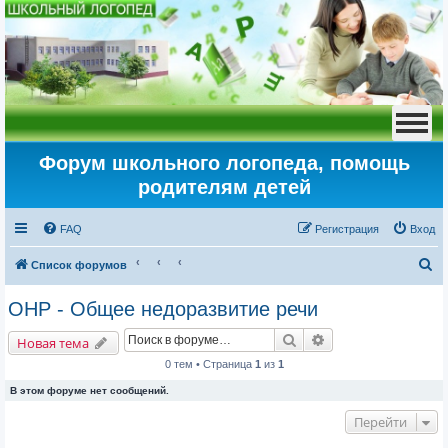
Форум школьного логопеда, помощь
родителям детей
FAQ
Регистрация
Вход
П
Список форумов
о
ОНР - Общее недоразвитие речи
и
Поиск
Расширенный пои
с
Новая тема
к
0 тем • Страница
1
из
1
В этом форуме нет сообщений.
Перейти