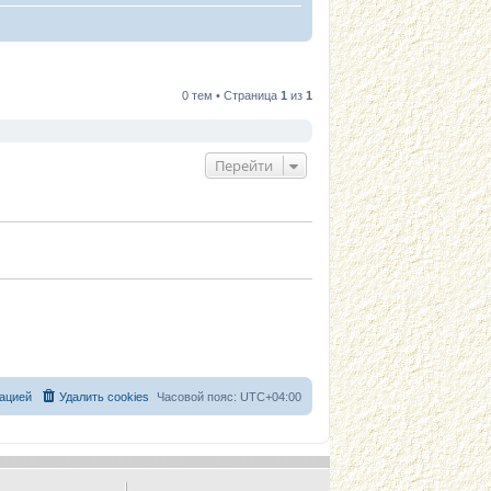
0 тем • Страница
1
из
1
Перейти
ацией
Удалить cookies
Часовой пояс:
UTC+04:00