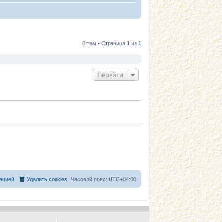
0 тем • Страница
1
из
1
Перейти
ацией
Удалить cookies
Часовой пояс:
UTC+04:00