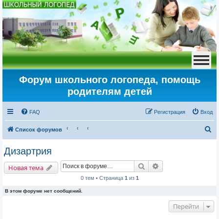
Форум школьного логопеда, помощь
родителям детей
FAQ
Регистрация
Вход
П
Список форумов
о
Дизартрия
и
Поиск
Расширенный пои
с
Новая тема
к
0 тем • Страница
1
из
1
В этом форуме нет сообщений.
Перейти