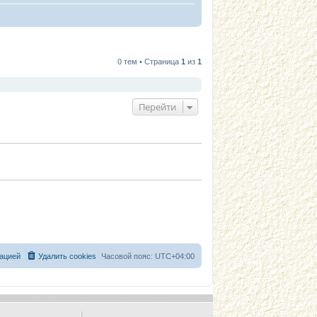
0 тем • Страница
1
из
1
Перейти
ацией
Удалить cookies
Часовой пояс:
UTC+04:00