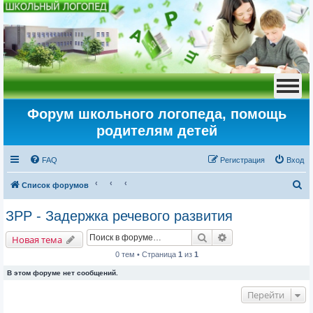
Форум школьного логопеда, помощь
родителям детей
FAQ
Регистрация
Вход
П
Список форумов
о
ЗРР - Задержка речевого развития
и
Поиск
Расширенный пои
с
Новая тема
к
0 тем • Страница
1
из
1
В этом форуме нет сообщений.
Перейти