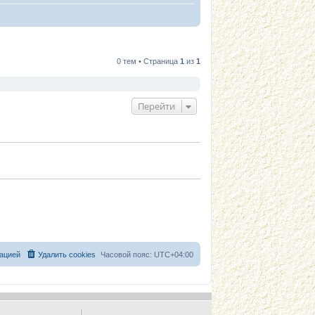
0 тем • Страница
1
из
1
Перейти
ацией
Удалить cookies
Часовой пояс:
UTC+04:00