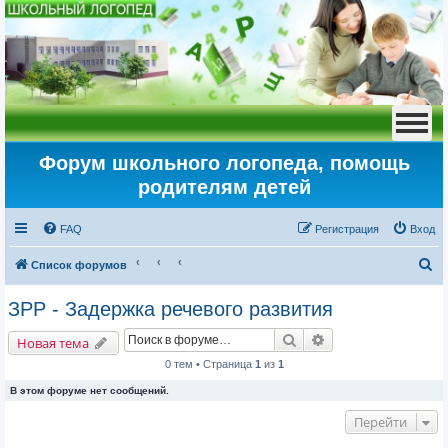
Форум школьного логопеда, помощь
родителям детей
FAQ
Регистрация
Вход
П
Список форумов
о
ЗРР - Задержка речевого развития
и
Поиск
Расширенный пои
с
Новая тема
к
0 тем • Страница
1
из
1
В этом форуме нет сообщений.
Перейти