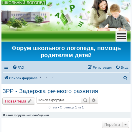
Форум школьного логопеда, помощь
родителям детей
FAQ
Регистрация
Вход
П
Список форумов
о
ЗРР - Задержка речевого развития
и
Поиск
Расширенный пои
с
Новая тема
к
0 тем • Страница
1
из
1
В этом форуме нет сообщений.
Перейти