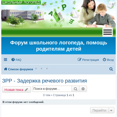
Форум школьного логопеда, помощь
родителям детей
FAQ
Регистрация
Вход
П
Список форумов
о
ЗРР - Задержка речевого развития
и
Поиск
Расширенный пои
с
Новая тема
к
0 тем • Страница
1
из
1
В этом форуме нет сообщений.
Перейти