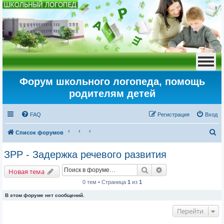
Форум школьного логопеда, помощь
родителям детей
FAQ
Регистрация
Вход
П
Список форумов
о
ЗРР - Задержка речевого развития
и
Поиск
Расширенный пои
с
Новая тема
к
0 тем • Страница
1
из
1
В этом форуме нет сообщений.
Перейти