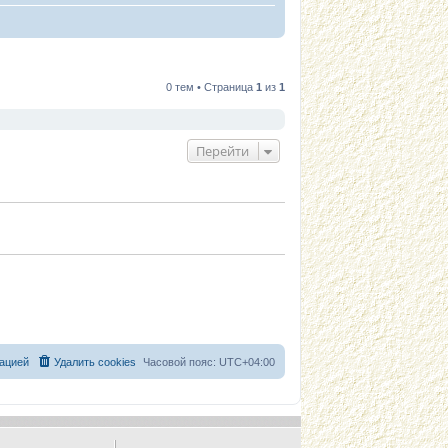
0 тем • Страница
1
из
1
Перейти
ацией
Удалить cookies
Часовой пояс:
UTC+04:00