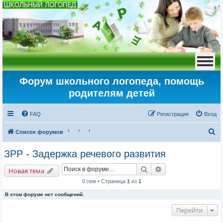
Форум школьного логопеда, помощь
родителям детей
FAQ
Регистрация
Вход
П
Список форумов
о
ЗРР - Задержка речевого развития
и
Поиск
Расширенный пои
с
Новая тема
к
0 тем • Страница
1
из
1
В этом форуме нет сообщений.
Перейти